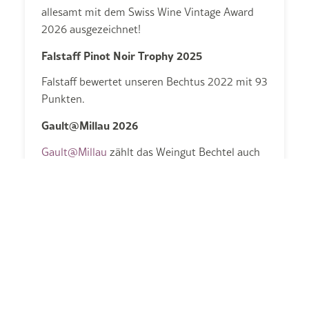
allesamt mit dem Swiss Wine Vintage Award
2026 ausgezeichnet!
Falstaff Pinot Noir Trophy 2025
Falstaff bewertet unseren Bechtus 2022 mit 93
Punkten.
Gault@Millau 2026
Gault@Millau
zählt das Weingut Bechtel auch
im Jahr 2026 wieder zu den 150 besten
Schweizer Winzern.
Swiss Wine Vintage Award 2025
Unser Pinot Noir 2015 gewinnt den Swiss Wine
Vintage Award 2025.
Festivins Belfaux 2025